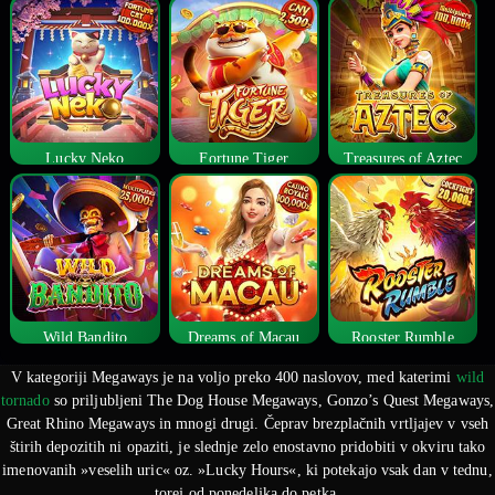
Lucky Neko
Fortune Tiger
Treasures of Aztec
Wild Bandito
Dreams of Macau
Rooster Rumble
V kategoriji Megaways je na voljo preko 400 naslovov, med katerimi
wild
tornado
so priljubljeni The Dog House Megaways, Gonzo’s Quest Megaways,
Great Rhino Megaways in mnogi drugi. Čeprav brezplačnih vrtljajev v vseh
štirih depozitih ni opaziti, je slednje zelo enostavno pridobiti v okviru tako
imenovanih »veselih uric« oz. »Lucky Hours«, ki potekajo vsak dan v tednu,
torej od ponedeljka do petka.