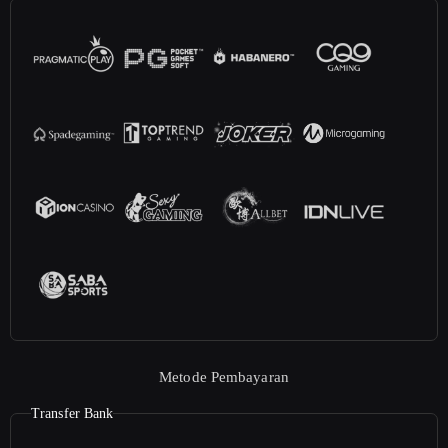
Metode Pembayaran
Transfer Bank