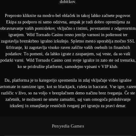
dobitkov.
Preprosto kliknite na modro-bel oblaček in takoj lahko začnete pogovor.
Ekipa za podporo ni samo odzivna, ampak je tudi dobro opremljena za
obravnavanje vaših pomislekov, vključno s tistimi, povezanimi z odgovornim
igranjem. Wild Tornado Casino resno jemlje varnost in poštenost ter
zagotavlja brezskrbno igralno izkušnjo. Spletno mesto uporablja močno SSL
šifriranje, ki zagotavlja visoko raven zaščite vaših osebnih in finančnih
podatkov. To pomeni, da lahko igrate z zaupanjem, saj veste, da so vaši
podatki varni. Wild Tornado Casino ceni svoje igralce in zato ste od trenutka,
ko se pridružite platformi, samodejno vpisani v VIP klub.
Da, platforma je to kategorijo spremenila in zdaj vključuje video igralne
avtomate in namizne igre, kot so blackjack, ruleta in baccarat. Vse igre, razen
različic v živo, so na voljo v brezplačnem demo načinu brez tveganja. Če ste
začetnik, te možnosti ne smete zamuditi, saj vam omogoča pridobivanje
izkušenj in zmanjšanje resničnih tveganj pri igranju za pravi denar.
Penyedia Games