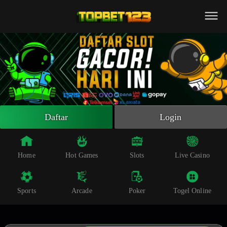
Beranda
Slot Online
Live Casino
Sportsbook
Arcade
Togel Online
Daftar
Login
Poker
Whatsapp
Home
Hot Games
Slots
Live Casino
Telegram
Sports
Arcade
Poker
Togel Online
Livechat