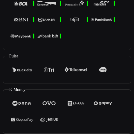
Pulsa
E-Money