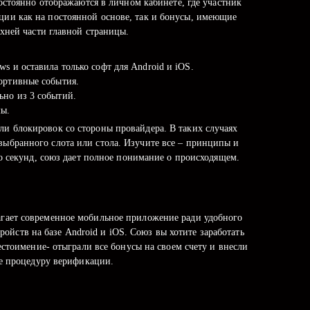
остоянно отображаются в личном кабинете, где участник
кции как на постоянной основе, так и бонусы, имеющие
хней части главной страницы.
s и оставила только софт для Android и iOS.
ортивные события.
ьно из 3 событий.
мы.
ли блокировок со стороны провайдера. В таких случаях
 выбранного слота или стола. Изучите все – принципы и
о секунд, союз дает полное понимание о происходящем.
лагает современное мобильное приложение ради удобного
ойств на базе Android и iOS. Союз вы хотите заработать
естоимение- отыграли все бонусы на своем счету и внесли
е процедуру верификации.