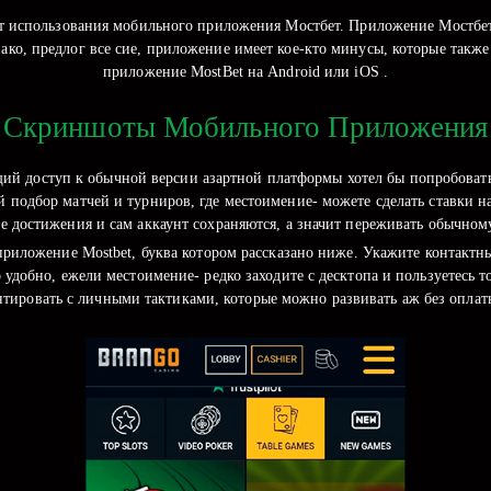
т использования мобильного приложения Мостбет. Приложение Мостбет
ко, предлог все сие, приложение имеет кое-кто минусы, которые также 
приложение MostBet на Android или iOS .
Скриншоты Мобильного Приложения
й доступ к обычной версии азартной платформы хотел бы попробовать 
 подбор матчей и турниров, где местоимение- можете сделать ставки на
е достижения и сам аккаунт сохраняются, а значит переживать обычному
приложение Mostbet, буква котором рассказано ниже. Укажите контакт
о удобно, ежели местоимение- редко заходите с десктопа и пользуетесь 
тировать с личными тактиками, которые можно развивать аж без оплат