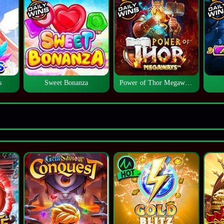
s
Sweet Bonanza
Power of Thor Megaways