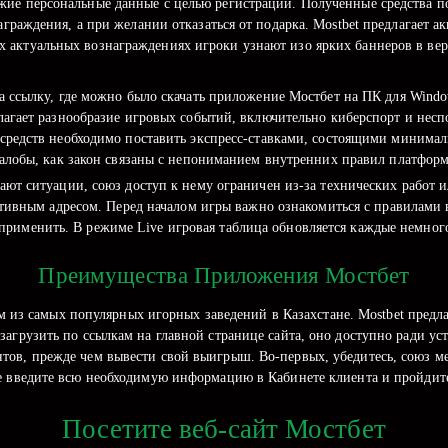
жие персональные данные с целью регистрации. Полученные средства п
раждения, а при желании отказаться от подарка. Mostbet предлагает а
х актуальных вознаграждениях игроки узнают изо ярких баннеров в вер
та ссылку, где можно было скачать приложение Мостбет на ПК для Window
агает разнообразие игровых событий, включительно киберспорт и несп
редств необходимо поставить экспресс-ставками, состоящими минимал
лобы, как закон связаны с непониманием внутренних правил платфор
ают ситуации, союз доступ к нему ограничен из-за технических работ и
нативным адресом. Перед началом игры важно ознакомиться с правилами
применить. В режиме Live игровая таблица обновляется каждые немног
Преимущества Приложения Мостбет
им из самых популярных игорных заведений в Казахстане. Mostbet пред
рузить по ссылкам на главной странице сайта, оно доступно ради устр
нтов, прежде чем вывести свой выигрыш. Во-первых, убедитесь, союз м
ее введите всю необходимую информацию в Кабинете клиента и пройдит
Посетите веб-сайт Мостбет