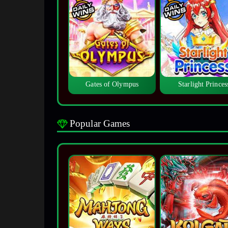
Gates of Olympus
Starlight Princes
Popular Games