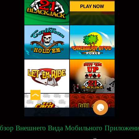
бзор Внешнего Вида Мобильного Приложен