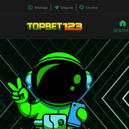
Whatsapp
Telegram
Livechat
BERAN