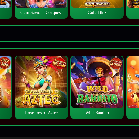
Gem Saviour Conquest
Gold Blitz
Treasures of Aztec
Wild Bandito