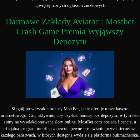
najwięcej różnych ogłoszeń zniżkowych.
Darmowe Zakłady Aviator : Mostbet
Crash Game Premia Wyjąwszy
Depozytu
Sięgnij po wszystkie bonusy MostBet, jakie oferuje nasze kasyno
internetowego. Graj aktywnie, aby uzyskać bonusy bez depozytu, w tym free
spiny na wyselekcjonowane sloty online. MostBet.com posiada licencję, a
oficjalna program mobilna zapewnia pewne obstawianie przez internet we
każdego państwach, w których dostępna wydaje się platforma bukmacherska.