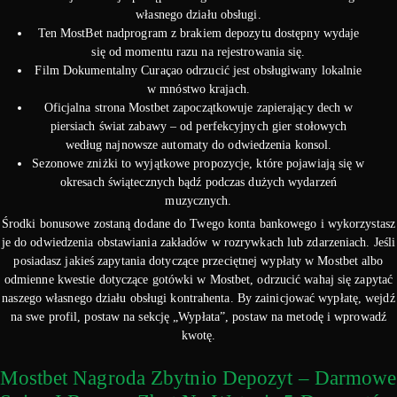
własnego działu obsługi.
Ten MostBet nadprogram z brakiem depozytu dostępny wydaje
się od momentu razu na rejestrowania się.
Film Dokumentalny Curaçao odrzucić jest obsługiwany lokalnie
w mnóstwo krajach.
Oficjalna strona Mostbet zapoczątkowuje zapierający dech w
piersiach świat zabawy – od perfekcyjnych gier stołowych
według najnowsze automaty do odwiedzenia konsol.
Sezonowe zniżki to wyjątkowe propozycje, które pojawiają się w
okresach świątecznych bądź podczas dużych wydarzeń
muzycznych.
Środki bonusowe zostaną dodane do Twego konta bankowego i wykorzystasz
je do odwiedzenia obstawiania zakładów w rozrywkach lub zdarzeniach. Jeśli
posiadasz jakieś zapytania dotyczące przeciętnej wypłaty w Mostbet albo
odmienne kwestie dotyczące gotówki w Mostbet, odrzucić wahaj się zapytać
naszego własnego działu obsługi kontrahenta. By zainicjować wypłatę, wejdź
na swe profil, postaw na sekcję „Wypłata”, postaw na metodę i wprowadź
kwotę.
Mostbet Nagroda Zbytnio Depozyt – Darmowe