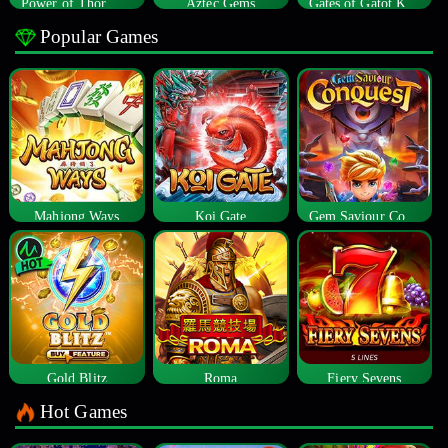
Power of Thor Megaways
Aztec Gems
Gates of Gatot Kaca
Popular Games
Mahjong Ways
Koi Gate
Gem Saviour Conquest
Gold Blitz
Roma
Fiery Sevens
Hot Games