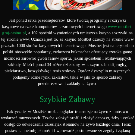
Jest ponad setka przedsiębiorstw, które tworzą programy i rozrywki
kasynowe na rzecz komputerów hazardowych internetowego
www.mostbet-
graj-casino.pl
, a 102 spośród wymienionych umieszcza kasyno rozrywki na
tej stronie www. Oznacza jest to, że kasyno Mostbet dzierży na stronie www
przeszło 1000 slotów kasynowych internetowego. Mostbet jest na terytorium
polski niezwykle popularny, zwłaszcza bukmacher oferujący szeroką gamę
możności zarówno gwoli fanów sportu, jakim sposobem i obstawiających
zakłady. Mieści ponad 34 różne dziedziny, w naszym kabaddi, rugby,
pięściarstwo, koszykówkę i tenis stołowy. Oprócz dyscyplin muzycznych
podajemy różne rynki zakładów, takie w jaki to sposób zakłady
przedmeczowe i zakłady na żywo.
Szybkie Zabawy
Faktycznie, w MostBet można oglądać transmisje na żywo z mnóstwo
wydarzeń muzycznych. Trzeba założyć profil i złożyć depozyt, żeby uzyskać
dostęp do odwiedzenia dziesiątek streamów na żywo każdego dnia. Teraz
postaw na metodę płatności i wprowadź postulowane szczegóły i żądaną