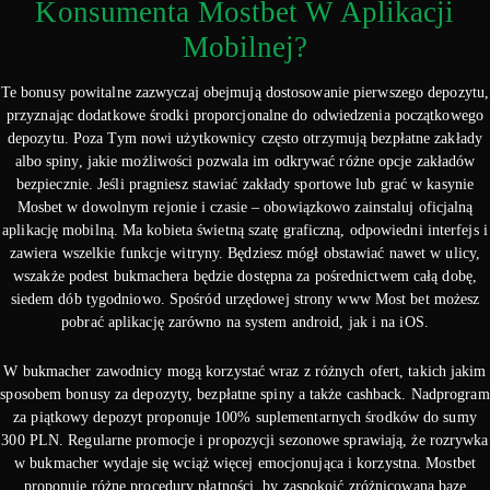
Konsumenta Mostbet W Aplikacji
Mobilnej?
Te bonusy powitalne zazwyczaj obejmują dostosowanie pierwszego depozytu,
przyznając dodatkowe środki proporcjonalne do odwiedzenia początkowego
depozytu. Poza Tym nowi użytkownicy często otrzymują bezpłatne zakłady
albo spiny, jakie możliwości pozwala im odkrywać różne opcje zakładów
bezpiecznie. Jeśli pragniesz stawiać zakłady sportowe lub grać w kasynie
Mosbet w dowolnym rejonie i czasie – obowiązkowo zainstaluj oficjalną
aplikację mobilną. Ma kobieta świetną szatę graficzną, odpowiedni interfejs i
zawiera wszelkie funkcje witryny. Będziesz mógł obstawiać nawet w ulicy,
wszakże podest bukmachera będzie dostępna za pośrednictwem całą dobę,
siedem dób tygodniowo. Spośród urzędowej strony www Most bet możesz
pobrać aplikację zarówno na system android, jak i na iOS.
W bukmacher zawodnicy mogą korzystać wraz z różnych ofert, takich jakim
sposobem bonusy za depozyty, bezpłatne spiny a także cashback. Nadprogram
za piątkowy depozyt proponuje 100% suplementarnych środków do sumy
300 PLN. Regularne promocje i propozycji sezonowe sprawiają, że rozrywka
w bukmacher wydaje się wciąż więcej emocjonująca i korzystna. Mostbet
proponuje różne procedury płatności, by zaspokoić zróżnicowaną bazę