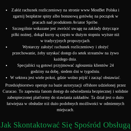
Załóż rachunek rozliczeniowy na stronie www MostBet Polska i
zgarnij bezpłatne spiny albo bonusową gotówkę na początek w
pracach nad produktem Aviator Spribe.
Szczególnie wskazane jest zwrócić uwagę na zakłady dotyczące
piłki nożnej, dokąd kursy są często w dużym stopniu wyższe niż
w tradycyjnych propozycjach.
Wystarczy założyć rachunek rozliczeniowy i złożyć
przechowanie, żeby uzyskać dostęp do setek streamów na żywo
każdego dnia.
Specjaliści są gotowi przyjmować zgłoszenia klientów 24
godziny na dobę, siedem dni w tygodniu.
W sektora jest wiele pokoi, gdzie wolno pójść i zacząć obstawiać.
Przedsiębiorstwo operuje na bazie autoryzacji offshore udzielonej przez
Curacao. To zapewnia fanom dostęp do odwiedzenia bezpiecznej i solidnie
zabezpieczonej platformy do stawiania zakładów. Ta dział jest o dużo
łatwiejsza w obsłudze niż dużo podobnych możliwości w odmiennych
miejscach.
Jak Skontaktować Się Spośród Obsługą