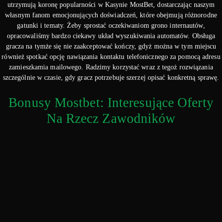
utrzymują koronę popularności w Kasynie MostBet, dostarczając naszym
własnym fanom emocjonujących doświadczeń, które obejmują różnorodne
gatunki i tematy. Żeby sprostać oczekiwaniom grono internautów,
opracowaliśmy bardzo ciekawy układ wyszukiwania automatów. Obsługa
gracza na tymże się nie zaakceptować kończy, gdyż można w tym miejscu
również spotkać opcję nawiązania kontaktu telefonicznego za pomocą adresu
zamieszkamia mailowego. Radzimy korzystać wraz z tegoż rozwiązania
szczególnie w czasie, gdy gracz potrzebuje szerzej opisać konkretną sprawę.
Bonusy Mostbet: Interesujące Oferty
Na Rzecz Zawodników