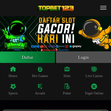
Beranda
Slot Online
Live Casino
Sportsbook
Arcade
Togel Online
Daftar
Login
Poker
Whatsapp
Home
Hot Games
Slots
Live Casino
Telegram
Sports
Arcade
Poker
Togel Online
Livechat