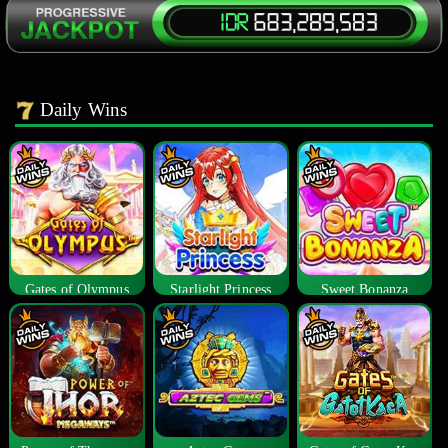
Daily Wins
Gates of Olympus
Starlight Princess
Sweet Bonanza