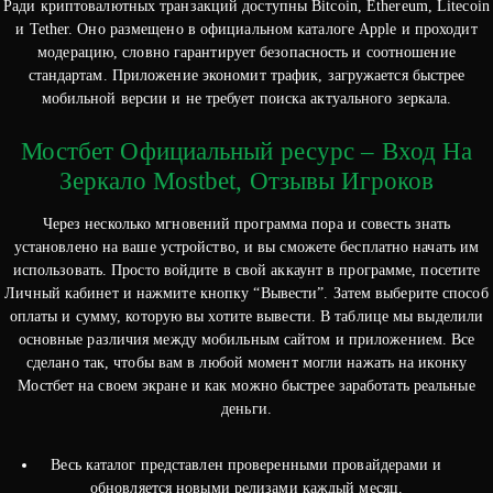
Ради криптовалютных транзакций доступны Bitcoin, Ethereum, Litecoin
и Tether. Оно размещено в официальном каталоге Apple и проходит
модерацию, словно гарантирует безопасность и соотношение
стандартам. Приложение экономит трафик, загружается быстрее
мобильной версии и не требует поиска актуального зеркала.
Мостбет Официальный ресурс – Вход На
Зеркало Mostbet, Отзывы Игроков
Через несколько мгновений программа пора и совесть знать
установлено на ваше устройство, и вы сможете бесплатно начать им
использовать. Просто войдите в свой аккаунт в программе, посетите
Личный кабинет и нажмите кнопку “Вывести”. Затем выберите способ
оплаты и сумму, которую вы хотите вывести. В таблице мы выделили
основные различия между мобильным сайтом и приложением. Все
сделано так, чтобы вам в любой момент могли нажать на иконку
Мостбет на своем экране и как можно быстрее заработать реальные
деньги.
Весь каталог представлен проверенными провайдерами и
обновляется новыми релизами каждый месяц.