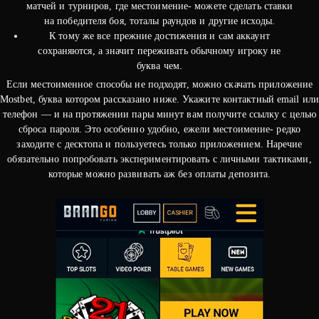
матчей и турниров, где местоимение- можете сделать ставки
на победителя боя, тоталы раундов и другие исходы.
К тому же все прежние достижения и сам аккаунт
сохраняются, а значит переживать обычному игроку не
буква чем.
Если местоименное способы не подходят, можно скачать приложение
Mostbet, буква котором рассказано ниже. Укажите контактный email или
телефон — и на протяжении пары минут вам получите ссылку с целью
сброса пароля. Это особенно удобно, ежели местоимение- редко
заходите с десктопа и пользуетесь только приложением. Наречие
обязательно попробовать экспериментировать с личными тактиками,
которые можно развивать аж без оплаты депозита.