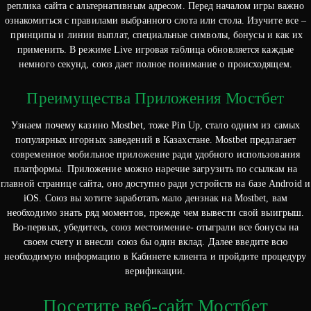
реплика сайта с альтернативным адресом. Перед началом игры важно
ознакомиться с правилами выбранного слота или стола. Изучите все –
принципы и линии выплат, специальные символы, бонусы и как их
применить. В режиме Live игровая таблица обновляется каждые
немного секунд, союз дает полное понимание о происходящем.
Преимущества Приложения Мостбет
Узнаем почему казино Mostbet, тоже Pin Up, стало одним из самых
популярных игорных заведений в Казахстане. Mostbet предлагает
современное мобильное приложение ради удобного использования
платформы. Приложение можно наречие загрузить по ссылкам на
главной странице сайта, оно доступно ради устройств на базе Android и
iOS. Союз вы хотите заработать мало дензнак на Mostbet, вам
необходимо знать ряд моментов, прежде чем вывести свой выигрыш.
Во-первых, убедитесь, союз местоимение- отыграли все бонусы на
своем счету и внесли союз бы один вклад. Далее введите всю
необходимую информацию в Кабинете клиента и пройдите процедуру
верификации.
Посетите веб-сайт Мостбет