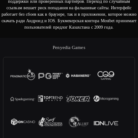
поддержки или проверенных партнёров. Переход по случайным
ссылкам вешает риск попадания на фальшивые сайты. Интерфейс
работает без сбоев как в браузере, так и в приложении, которое можно
скачать ради Андроид и IOS. Букмекерская контора Mostbet принимает
пользователей предлог Казахстана с 2009 года.
Penyedia Games