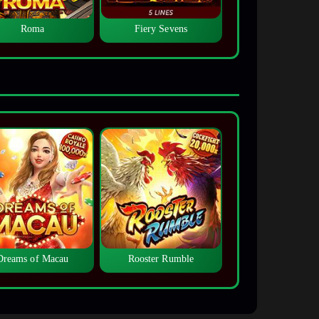
Roma
Fiery Sevens
Dreams of Macau
Rooster Rumble