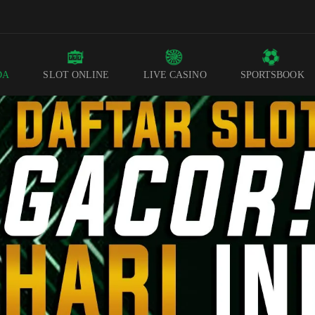
DA
SLOT ONLINE
LIVE CASINO
SPORTSBOOK