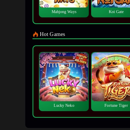
Mahjong Ways
Koi Gate
Hot Games
Lucky Neko
Fortune Tiger