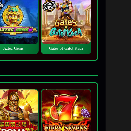
Aztec Gems
Gates of Gatot Kaca