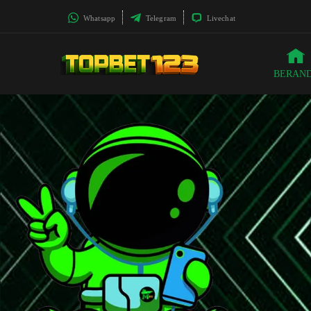
Whatsapp
Telegram
Livechat
BERAN