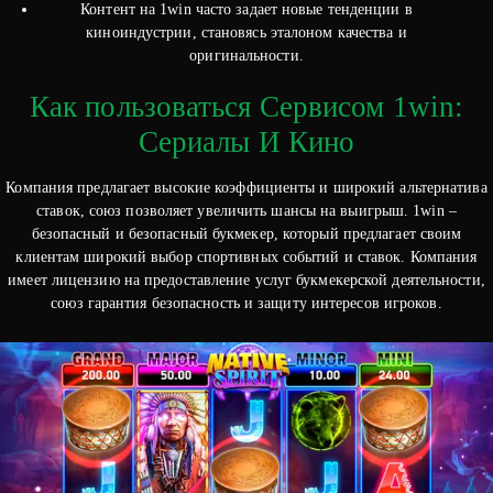
Контент на 1win часто задает новые тенденции в
киноиндустрии, становясь эталоном качества и
оригинальности.
Как пользоваться Сервисом 1win:
Сериалы И Кино
Компания предлагает высокие коэффициенты и широкий альтернатива
ставок, союз позволяет увеличить шансы на выигрыш. 1win –
безопасный и безопасный букмекер, который предлагает своим
клиентам широкий выбор спортивных событий и ставок. Компания
имеет лицензию на предоставление услуг букмекерской деятельности,
союз гарантия безопасность и защиту интересов игроков.