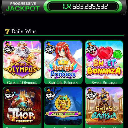
Daily Wins
Gates of Olympus
Starlight Princess
Sweet Bonanza