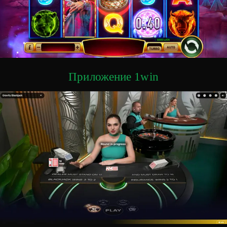
Приложение 1win