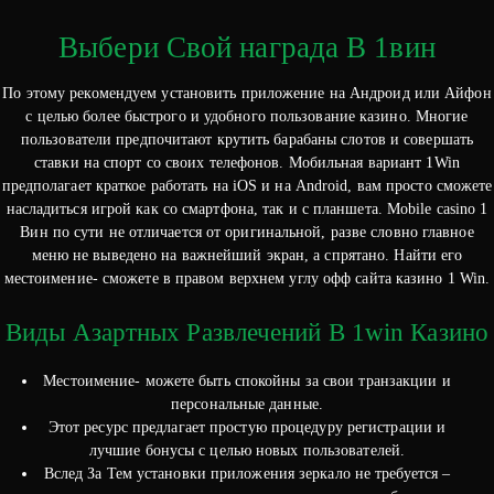
Выбери Свой награда В 1вин
По этому рекомендуем установить приложение на Андроид или Айфон
с целью более быстрого и удобного пользование казино. Многие
пользователи предпочитают крутить барабаны слотов и совершать
ставки на спорт со своих телефонов. Мобильная вариант 1Win
предполагает краткое работать на iOS и на Android, вам просто сможете
насладиться игрой как со смартфона, так и с планшета. Mobile casino 1
Вин по сути не отличается от оригинальной, разве словно главное
меню не выведено на важнейший экран, а спрятано. Найти его
местоимение- сможете в правом верхнем углу офф сайта казино 1 Win.
Виды Азартных Развлечений В 1win Казино
Местоимение- можете быть спокойны за свои транзакции и
персональные данные.
Этот ресурс предлагает простую процедуру регистрации и
лучшие бонусы с целью новых пользователей.
Вслед За Тем установки приложения зеркало не требуется –